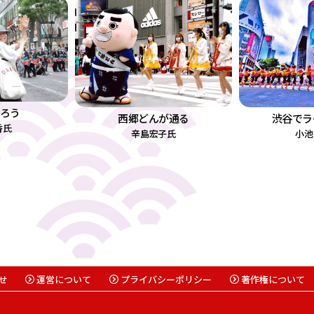
ろう
渋谷でラ
西郷どんが通る
香氏
小池
辛島宏子氏
せ
運営について
プライバシーポリシー
著作権について