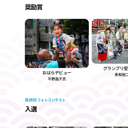
奨励賞
グランプリ受
おはらデビュー
多和裕
平野昌子氏
25
第
回 フォトコンテスト
入選