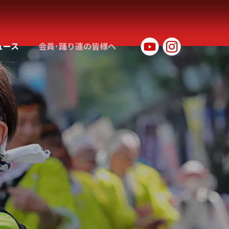
ュース
会員･踊り連の皆様へ