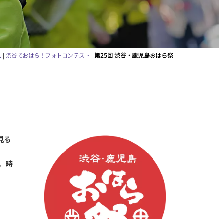
ム
|
渋谷でおはら！フォトコンテスト
|
第25回 渋谷・鹿児島おはら祭
見る
。時