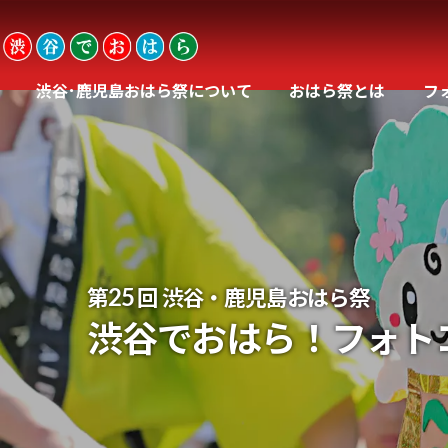
渋谷･鹿児島おはら祭について
おはら祭とは
フ
25
第
回 渋谷・鹿児島おはら祭
渋谷でおはら！フォト