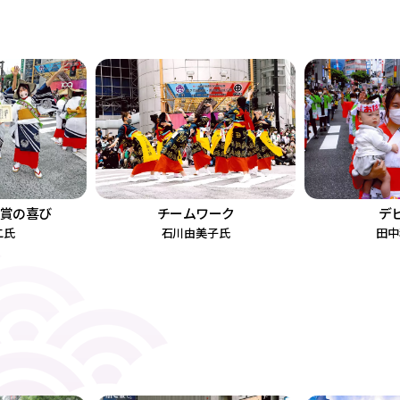
賞の喜び
デ
チームワーク
二氏
田中
石川由美子氏