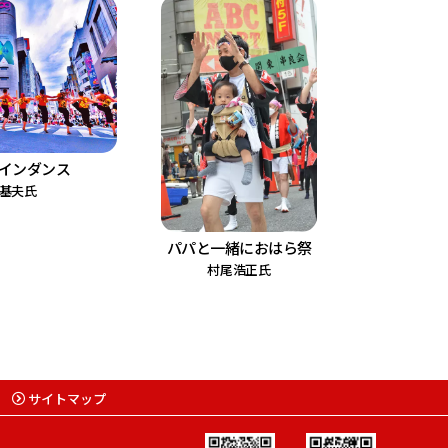
インダンス
基夫氏
パパと一緒におはら祭
村尾浩正氏
サイトマップ