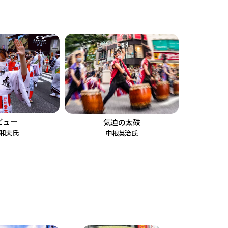
ビュー
気迫の太鼓
和夫氏
中根英治氏