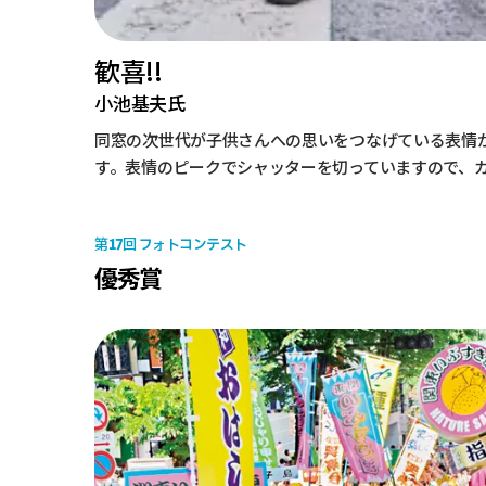
歓喜!!
小池基夫氏
同窓の次世代が子供さんへの思いをつなげている表情
す。表情のピークでシャッターを切っていますので、
17
第
回 フォトコンテスト
優秀賞