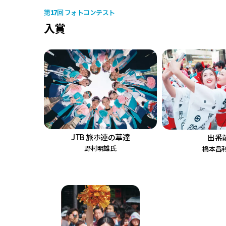
17
第
回 フォトコンテスト
入賞
JTB 旅ホ連の華達
出番
野村明雄氏
橋本昌