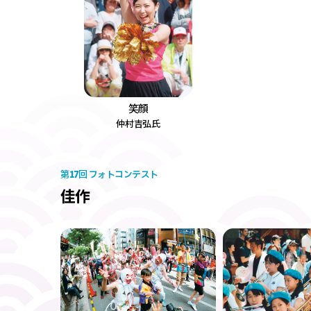
笑顔
仲村吉弘氏
17
第
回 フォトコンテスト
佳作