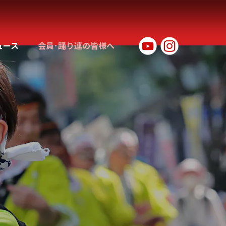
ュース
会員･踊り連の皆様へ