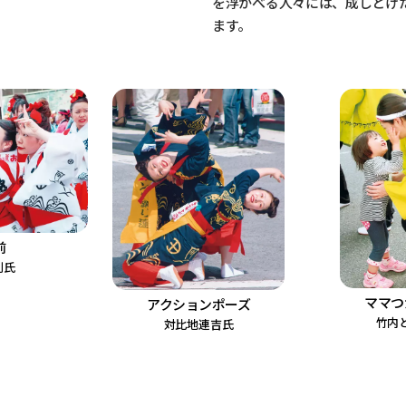
を浮かべる人々には、成しとげ
ます。
前
利氏
ママつ
アクションポーズ
竹内
対比地連吉氏