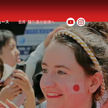
ュース
会員･踊り連の皆様へ