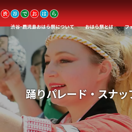
渋谷･鹿児島おはら祭について
おはら祭とは
フ
踊りパレード・スナッ