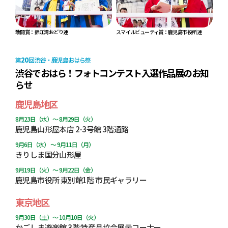
敢闘賞：錦江湾おどり連
スマイルビューティ賞：鹿児島市役所連
20
第
回 渋谷・鹿児島おはら祭
渋谷でおはら！フォトコンテスト入選作品展のお知
らせ
鹿児島地区
8月23日（水）～ 8月29日（火）
鹿児島山形屋本店 2-3号館 3階通路
9月6日（水） ～ 9月11日（月）
きりしま国分山形屋
9月19日（火）～ 9月22日（金）
鹿児島市役所 東別館1階 市民ギャラリー
東京地区
9月30日（土）～ 10月10日（火）
かごしま遊楽館 3階 特産品協会展示コーナー