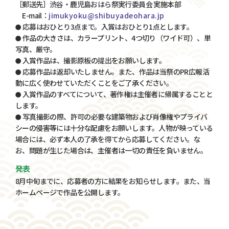
［郵送先］渋谷・鹿児島おはら祭実行委員会 実施本部
E-mail：
jimukyoku@shibuyadeohara.jp
応募はおひとり3点まで。入賞はおひとり1点とします。
●
作品の大きさは、カラープリント、4つ切り（ワイド可）、単
●
写真、厳守。
入賞作品は、撮影原板の提出をお願いします。
●
応募作品は返却いたしません。また、作品は当祭のPR広報活
●
動に広く使わせていただくことをご了承ください。
入賞作品のすべてについて、著作権は主催者に帰属することと
●
します。
写真撮影の際、許可の必要な建築物および肖像権やプライバ
●
シーの侵害等には十分な配慮をお願いします。人物が映っている
場合には、必ず本人の了承を得てから応募してください。な
お、問題が生じた場合は、主催者は一切の責任を負いません。
発表
8月中旬までに、応募者の方に結果をお知らせします。また、当
ホームページで作品を公開します。