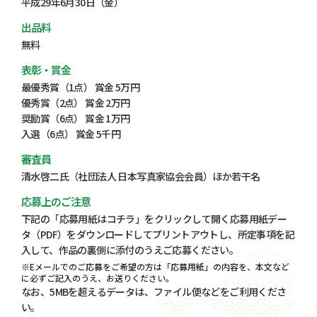
平成29年6月30日（金）
出品料
無料
表彰・賞金
最優秀賞（1点） 賞金 5万円
優秀賞（2点） 賞金 2万円
奨励賞（6点） 賞金 1万円
入選（6点） 賞金 5千円
審査員
清水啓二氏（社団法人 日本写真家協会会員）ほか若干名
応募上のご注意
下記の「応募用紙はコチラ」をクリックして開く応募用紙デー
タ（PDF）をダウンロードしてプリントアウトし、所定事項を記
入して、作品の裏側に添付のうえご応募ください。
※Eメールでのご応募をご希望の方は「応募用紙」の内容を、本文など
に必ずご記入のうえ、お送りください。
なお、5MBを超えるデータは、ファイル便などをご利用くださ
い。