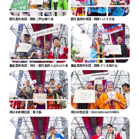
鹿児島市長賞：関東二甲会踊り連
鹿児島県知事賞：関東いぶすき連
審査委員長賞：埼玉・鹿児島県人会おはら連
審査委員特別賞：関東さつま南の会
南日本新聞社賞：種子島
南日本放送賞：International OHARA