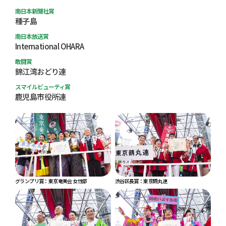
南日本新聞社賞
種子島
南日本放送賞
International OHARA
敢闘賞
錦江湾おどり連
スマイルビューティ賞
鹿児島市役所連
グランプリ賞：東京奄美会 女性部
渋谷区長賞：東京鶴丸連