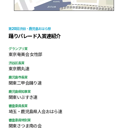
20
第
回 渋谷・鹿児島おはら祭
踊りパレード入賞連紹介
グランプリ賞
東京奄美会 女性部
渋谷区長賞
東京鶴丸連
鹿児島市長賞
関東二甲会踊り連
鹿児島県知事賞
関東いぶすき連
審査委員長賞
埼玉・鹿児島県人会おはら連
審査委員特別賞
関東さつま南の会